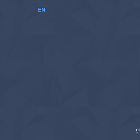
EN
قع